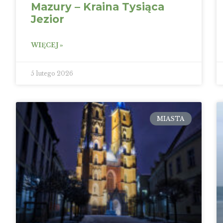
Mazury – Kraina Tysiąca
Jezior
WIĘCEJ »
5 lutego 2026
MIASTA