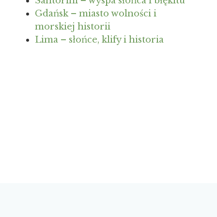
Santorini – wyspa słońca i błękitu
Gdańsk – miasto wolności i
morskiej historii
Lima – słońce, klify i historia