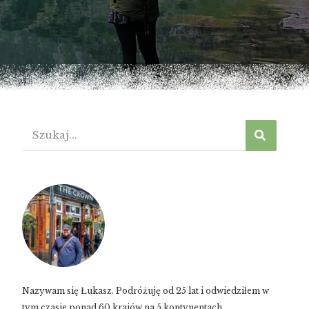
Nazywam się Łukasz. Podróżuję od 25 lat i odwiedziłem w
tym czasie ponad 60 krajów na 5 kontynentach.