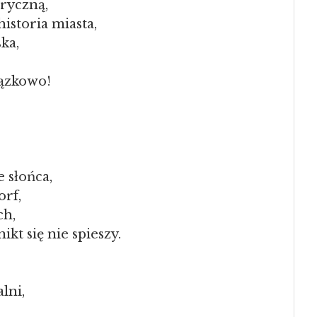
ryczną,
istoria miasta,
ka,
iązkowo!
 słońca,
orf,
ch,
ikt się nie spieszy.
lni,