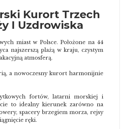
ski Kurort Trzech
ży I Uzdrowiska
owych miast w Polsce. Położone na 44
yca najszerszą plażą w kraju, czystym
akacyjną atmosferą.
torią, a nowoczesny kurort harmonijnie
tkowych fortów, latarni morskiej i
cie to idealny kierunek zarówno na
rowery, spacery brzegiem morza, rejsy
ągnięcie ręki.