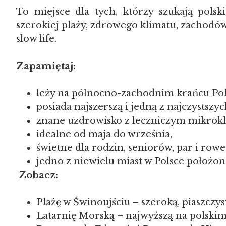
To miejsce dla tych, którzy szukają pol
szerokiej plaży, zdrowego klimatu, zachodó
slow life.
Zapamiętaj:
leży na północno-zachodnim krańcu Pol
posiada najszerszą i jedną z najczystszy
znane uzdrowisko z leczniczym mikrok
idealne od maja do września,
świetne dla rodzin, seniorów, par i row
jedno z niewielu miast w Polsce położo
Zobacz:
Plażę w Świnoujściu – szeroką, piaszczys
Latarnię Morską – najwyższą na polski