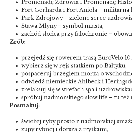
Promenadę Zdrowia i Promenadę Histo
Fort Gerharda i Fort Anioła – militarna h
Park Zdrojowy – zielone serce uzdrowis
Stawa Młyny – symbol miasta,
zachód słońca przy falochronie – obow
Zrób:
przejedź się rowerem trasą EuroVelo 10,
wybierz się w rejs statkiem po Bałtyku,
pospaceruj brzegiem morza o wschodzie
odwiedź niemieckie Ahlbeck i Heringsd
zrelaksuj się w strefach spa i uzdrowiska
spróbuj nadmorskiego slow life – tu też n
Posmakuj:
świeżej ryby prosto z nadmorskiej smaża
zupy rybnej i dorsza z frytkami,