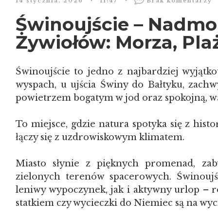
14 stycznia, 2026
11:47
Brak komentarzy
Świnoujście – Nadmor
Żywiołów: Morza, Pla
Świnoujście to jedno z najbardziej wyjątk
wyspach, u ujścia Świny do Bałtyku, zachw
powietrzem bogatym w jod oraz spokojną, w
To miejsce, gdzie natura spotyka się z his
łączy się z uzdrowiskowym klimatem.
Miasto słynie z pięknych promenad, zaby
zielonych terenów spacerowych. Świnoujś
leniwy wypoczynek, jak i aktywny urlop – 
statkiem czy wycieczki do Niemiec są na wyci