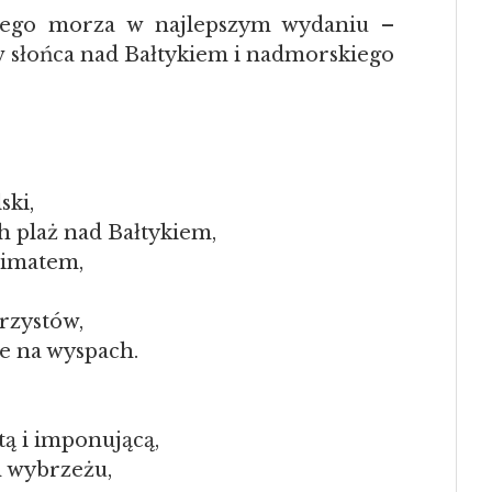
skiego morza w najlepszym wydaniu –
w słońca nad Bałtykiem i nadmorskiego
ski,
ch plaż nad Bałtykiem,
limatem,
erzystów,
ne na wyspach.
tą i imponującą,
m wybrzeżu,