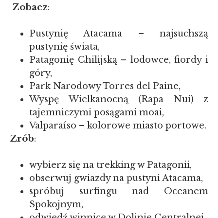
Zobacz
:
Pustynię Atacama – najsuchszą
pustynię świata,
Patagonię Chilijską – lodowce, fiordy i
góry,
Park Narodowy Torres del Paine,
Wyspę Wielkanocną (Rapa Nui) z
tajemniczymi posągami moai,
Valparaíso – kolorowe miasto portowe.
Zrób
:
wybierz się na trekking w Patagonii,
obserwuj gwiazdy na pustyni Atacama,
spróbuj surfingu nad Oceanem
Spokojnym,
odwiedź winnice w Dolinie Centralnej,