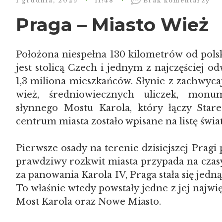
1 grudnia, 2025
11:48
Brak komentarzy
Praga – Miasto Wież
Położona niespełna 130 kilometrów od polsk
jest stolicą Czech i jednym z najczęściej 
1,3 miliona mieszkańców. Słynie z zachwycaj
wież, średniowiecznych uliczek, mon
słynnego Mostu Karola, który łączy Star
centrum miasta zostało wpisane na listę św
Pierwsze osady na terenie dzisiejszej Pragi
prawdziwy rozkwit miasta przypada na czas
za panowania Karola IV, Praga stała się jedną
To właśnie wtedy powstały jedne z jej najw
Most Karola oraz Nowe Miasto.