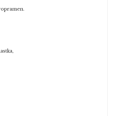
aropramen.
astka,