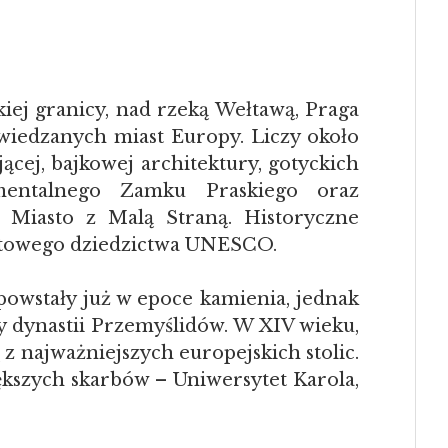
iej granicy, nad rzeką Wełtawą, Praga
odwiedzanych miast Europy. Liczy około
ącej, bajkowej architektury, gotyckich
umentalnego Zamku Praskiego oraz
e Miasto z Malą Straną. Historyczne
iatowego dziedzictwa UNESCO.
 powstały już w epoce kamienia, jednak
y dynastii Przemyślidów. W XIV wieku,
 z najważniejszych europejskich stolic.
iększych skarbów – Uniwersytet Karola,