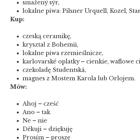
smažený sýr,
lokalne piwa: Pilsner Urquell, Kozel, St
Kup:
czeską ceramikę,
kryształ z Bohemii,
lokalne piwa rzemieślnicze,
karlovarské oplatky – cienkie, waflowe ci
czekoladę Studentská,
magnes z Mostem Karola lub Orlojem.
Mów:
Ahoj – cześć
Ano – tak
Ne – nie
Děkuji – dziękuję
Prosím – proszę