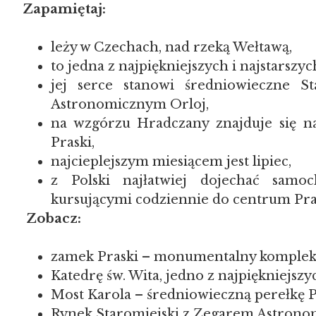
Zapamiętaj:
leży w Czechach, nad rzeką Wełtawą,
to jedna z najpiękniejszych i najstarszyc
jej serce stanowi średniowieczne 
Astronomicznym Orloj,
na wzgórzu Hradczany znajduje się n
Praski,
najcieplejszym miesiącem jest lipiec,
z Polski najłatwiej dojechać samo
kursującymi codziennie do centrum Pra
Zobacz:
zamek Praski – monumentalny kompleks 
Katedrę św. Wita, jedno z najpiękniejszy
Most Karola – średniowieczną perełkę P
Rynek Staromiejski z Zegarem Astrono