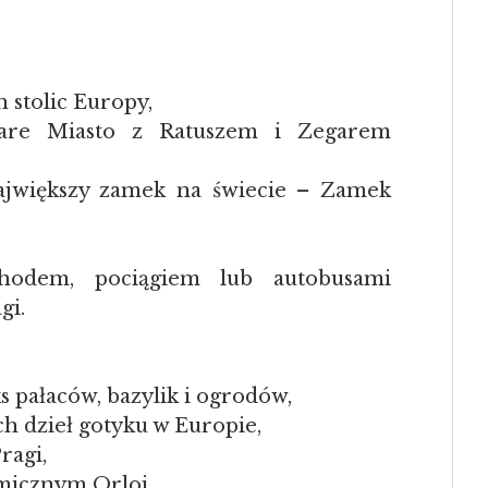
h stolic Europy,
Stare Miasto z Ratuszem i Zegarem
ajwiększy zamek na świecie – Zamek
chodem, pociągiem lub autobusami
gi.
pałaców, bazylik i ogrodów,
ch dzieł gotyku w Europie,
ragi,
micznym Orloj,