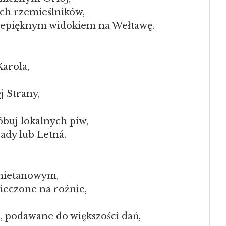
ch rzemieślników,
rzepięknym widokiem na Wełtawę.
Karola,
,
j Strany,
óbuj lokalnych piw,
ady lub Letná.
śmietanowym,
ieczone na rożnie,
, podawane do większości dań,