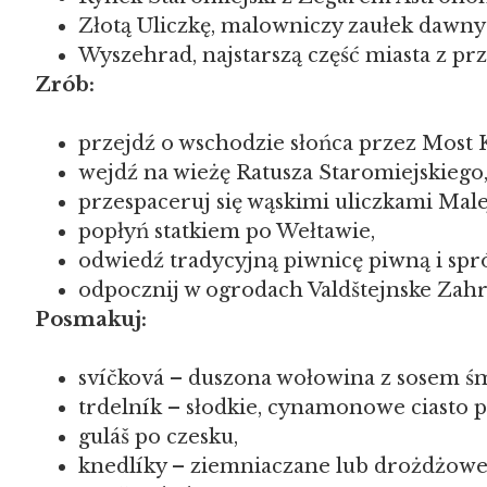
Złotą Uliczkę, malowniczy zaułek dawny
Wyszehrad, najstarszą część miasta z p
Zrób:
przejdź o wschodzie słońca przez Most 
wejdź na wieżę Ratusza Staromiejskiego
przespaceruj się wąskimi uliczkami Male
popłyń statkiem po Wełtawie,
odwiedź tradycyjną piwnicę piwną i spr
odpocznij w ogrodach Valdštejnske Zahr
Posmakuj:
svíčková – duszona wołowina z sosem 
trdelník – słodkie, cynamonowe ciasto p
guláš po czesku,
knedlíky – ziemniaczane lub drożdżowe