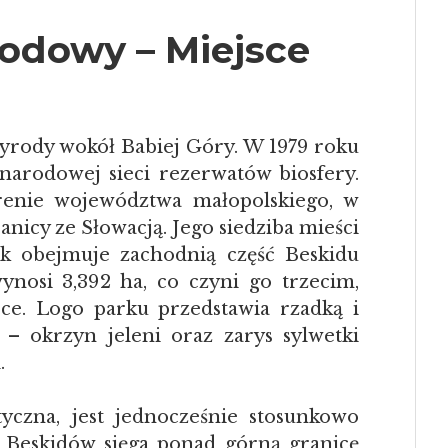
odowy – Miejsce
yrody wokół Babiej Góry. W 1979 roku
arodowej sieci rezerwatów biosfery.
erenie województwa małopolskiego, w
nicy ze Słowacją. Jego siedziba mieści
ark obejmuje zachodnią część Beskidu
ynosi 3,392 ha, co czyni go trzecim,
e. Logo parku przedstawia rzadką i
 – okrzyn jeleni oraz zarys sylwetki
.
yczna, jest jednocześnie stosunkowo
ci Beskidów sięga ponad górną granicę