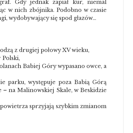
graf. Gdy jednak zapiał kur, niemal
ąc w nich zbójnika. Podobno w czasie
agi, wydobywający się spod głazów…
odzą z drugiej połowy XV wieku,
 Polski,
olanach Babiej Góry wypasano owce, a
ie parku, występuje poza Babią Górą
e – na Malinowskiej Skale, w Beskidzie
 powietrza sprzyjają szybkim zmianom