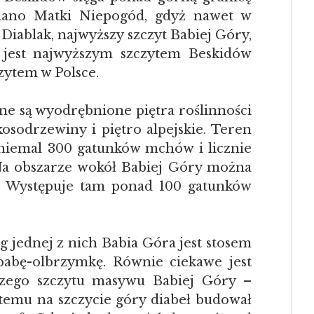
miano Matki Niepogód, gdyż nawet w
 Diablak, najwyższy szczyt Babiej Góry,
 jest najwyższym szczytem Beskidów
zytem w Polsce.
ne są wyodrębnione piętra roślinności
 kosodrzewiny i piętro alpejskie. Teren
 niemal 300 gatunków mchów i licznie
 Na obszarze wokół Babiej Góry można
zie. Występuje tam ponad 100 gatunków
g jednej z nich Babia Góra jest stosem
abę-olbrzymkę. Równie ciekawe jest
ego szczytu masywu Babiej Góry –
 temu na szczycie góry diabeł budował