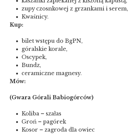
kaszanki zapiekanej z kiszoną kapustą,
zupy czosnkowej z grzankami i serem,
Kwaśnicy.
Kup:
bilet wstępu do BgPN,
góralskie korale,
Oscypek,
Bundz,
ceramiczne magnesy.
Mów:
(Gwara Górali Babiogórców)
Koliba – szałas
Groń – pagórek
Kosor – zagroda dla owiec