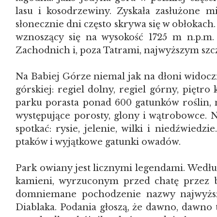
lasu i kosodrzewiny. Zyskała zasłużone 
słonecznie dni często skrywa się w obłokach.
wznoszący się na wysokość 1725 m n.p.m.
Zachodnich i, poza Tatrami, najwyższym szc
Na Babiej Górze niemal jak na dłoni widocz
górskiej: regiel dolny, regiel górny, piętro
parku porasta ponad 600 gatunków roślin,
występujące porosty, glony i wątrobowce.
spotkać: rysie, jelenie, wilki i niedźwied
ptaków i wyjątkowe gatunki owadów.
Park owiany jest licznymi legendami. Wedłu
kamieni, wyrzuconym przed chatę przez b
domniemane pochodzenie nazwy najwyższ
Diablaka. Podania głoszą, że dawno, dawno