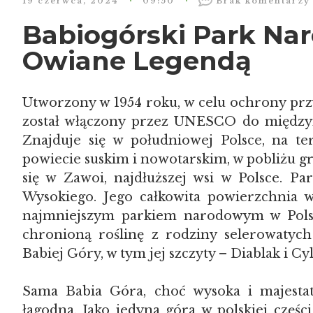
19 czerwca, 2024
09:50
Brak komentarzy
Babiogórski Park Nar
Owiane Legendą
Utworzony w 1954 roku, w celu ochrony prz
został włączony przez UNESCO do międzyn
Znajduje się w południowej Polsce, na t
powiecie suskim i nowotarskim, w pobliżu gra
się w Zawoi, najdłuższej wsi w Polsce. P
Wysokiego. Jego całkowita powierzchnia w
najmniejszym parkiem narodowym w Polsc
chronioną roślinę z rodziny selerowatych
Babiej Góry, w tym jej szczyty – Diablak i Cyl
Sama Babia Góra, choć wysoka i majestat
łagodna. Jako jedyna góra w polskiej częś