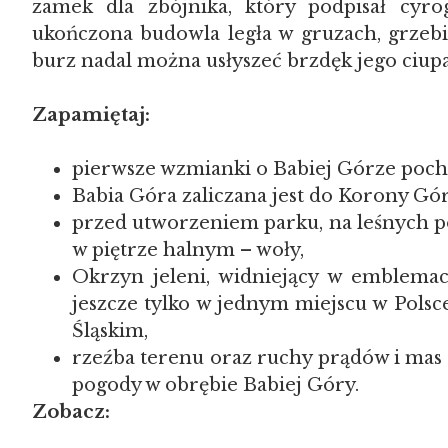
zamek dla zbójnika, który podpisał cyro
ukończona budowla legła w gruzach, grzebi
burz nadal można usłyszeć brzdęk jego ciup
Zapamiętaj:
pierwsze wzmianki o Babiej Górze poch
Babia Góra zaliczana jest do Korony Gór
przed utworzeniem parku, na leśnych p
w piętrze halnym – woły,
Okrzyn jeleni, widniejący w emblemac
jeszcze tylko w jednym miejscu w Polsc
Śląskim,
rzeźba terenu oraz ruchy prądów i mas
pogody w obrębie Babiej Góry.
Zobacz: