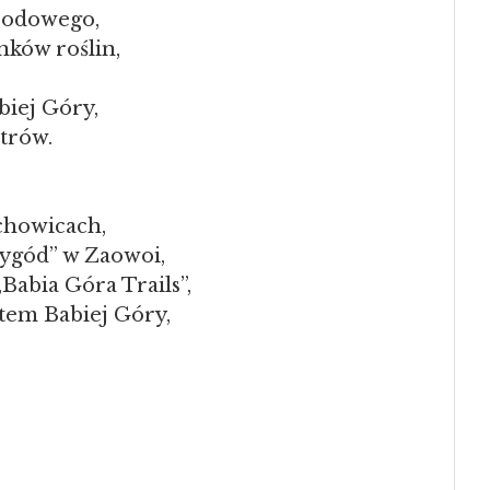
rodowego,
nków roślin,
biej Góry,
etrów.
chowicach,
zygód” w Zaowoi,
Babia Góra Trails”,
tem Babiej Góry,