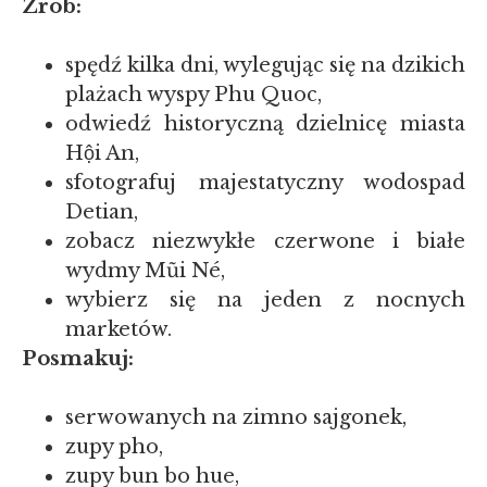
Zrób:
spędź kilka dni, wylegując się na dzikich
plażach wyspy Phu Quoc,
odwiedź historyczną dzielnicę miasta
Hội An,
sfotografuj majestatyczny wodospad
Detian,
zobacz niezwykłe czerwone i białe
wydmy Mũi Né,
wybierz się na jeden z nocnych
marketów.
Posmakuj:
serwowanych na zimno sajgonek,
zupy pho,
zupy bun bo hue,