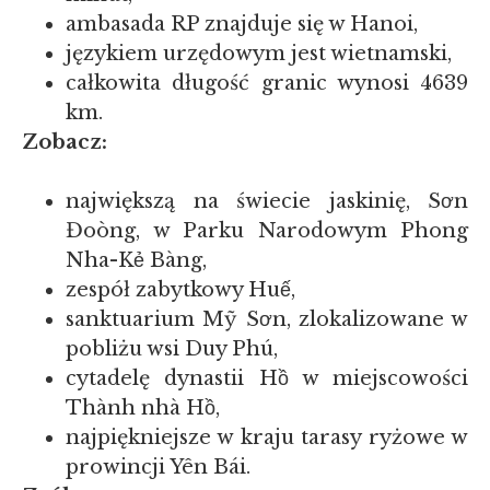
ambasada RP znajduje się w Hanoi,
językiem urzędowym jest wietnamski,
całkowita długość granic wynosi 4639
km.
Zobacz:
największą na świecie jaskinię, Sơn
Đoòng, w Parku Narodowym Phong
Nha-Kẻ Bàng,
zespół zabytkowy Huế,
sanktuarium Mỹ Sơn, zlokalizowane w
pobliżu wsi Duy Phú,
cytadelę dynastii Hồ w miejscowości
Thành nhà Hồ,
najpiękniejsze w kraju tarasy ryżowe w
prowincji Yên Bái.