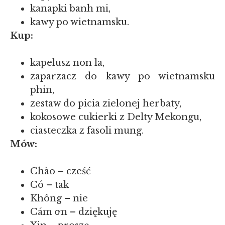
kanapki banh mi,
kawy po wietnamsku.
Kup:
kapelusz non la,
zaparzacz do kawy po wietnamsku
phin,
zestaw do picia zielonej herbaty,
kokosowe cukierki z Delty Mekongu,
ciasteczka z fasoli mung.
Mów:
Chào – cześć
Có – tak
Không – nie
Cám ơn – dziękuję