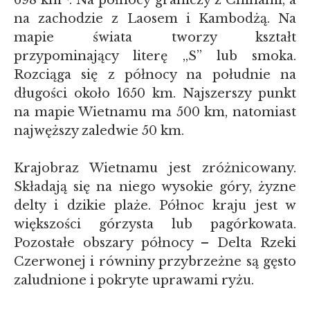
698 km
. Na północy graniczy z Chinami, a
na zachodzie z Laosem i Kambodżą. Na
mapie świata tworzy kształt
przypominający literę „S” lub smoka.
Rozciąga się z północy na południe na
długości około 1650 km. Najszerszy punkt
na mapie Wietnamu ma 500 km, natomiast
najwęższy zaledwie 50 km.
Krajobraz Wietnamu jest zróżnicowany.
Składają się na niego wysokie góry, żyzne
delty i dzikie plaże. Północ kraju jest w
większości górzysta lub pagórkowata.
Pozostałe obszary północy – Delta Rzeki
Czerwonej i równiny przybrzeżne są gęsto
zaludnione i pokryte uprawami ryżu.