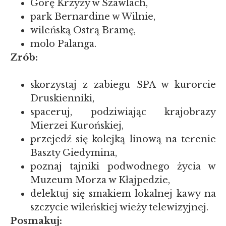
Górę Krzyży w Szawlach,
park Bernardine w Wilnie,
wileńską Ostrą Bramę,
molo Palanga.
Zrób:
skorzystaj z zabiegu SPA w kurorcie
Druskienniki,
spaceruj, podziwiając krajobrazy
Mierzei Kurońskiej,
przejedź się kolejką linową na terenie
Baszty Giedymina,
poznaj tajniki podwodnego życia w
Muzeum Morza w Kłajpedzie,
delektuj się smakiem lokalnej kawy na
szczycie wileńskiej wieży telewizyjnej.
Posmakuj: