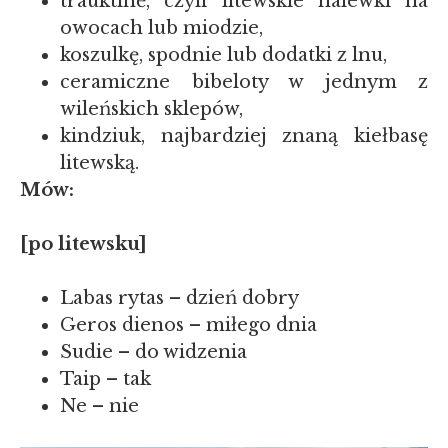
trauktinė, czyli litewskie nalewki na
owocach lub miodzie,
koszulkę, spodnie lub dodatki z lnu,
ceramiczne bibeloty w jednym z
wileńskich sklepów,
kindziuk, najbardziej znaną kiełbasę
litewską.
Mów:
[po litewsku]
Labas rytas –
dzień dobry
Geros dienos – miłego dnia
Sudie – do widzenia
Taip – tak
Ne – nie