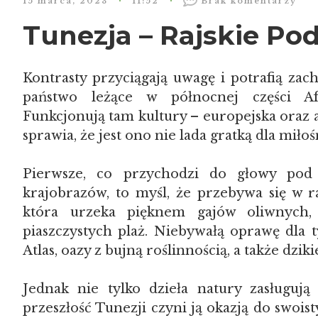
15 marca, 2023
11:52
Brak komentarzy
Tunezja – Rajskie Po
Kontrasty przyciągają uwagę i potrafią zac
państwo leżące w północnej części 
Funkcjonują tam kultury – europejska oraz af
sprawia, że jest ono nie lada gratką dla mił
Pierwsze, co przychodzi do głowy pod 
krajobrazów, to myśl, że przebywa się w r
która urzeka pięknem gajów oliwnych, 
piaszczystych plaż. Niebywałą oprawę dla
Atlas, oazy z bujną roślinnością, a także dziki
Jednak nie tylko dzieła natury zasługuj
przeszłość Tunezji czyni ją okazją do swois