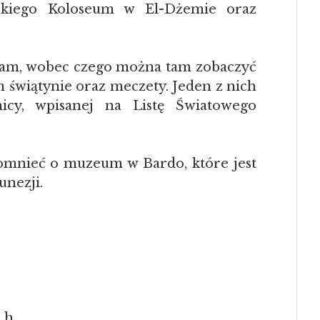
mskiego Koloseum w El-Dżemie oraz
lam, wobec czego można tam zobaczyć
 świątynie oraz meczety. Jeden z nich
icy, wpisanej na Listę Światowego
pomnieć o muzeum w Bardo, które jest
nezji.
 h,