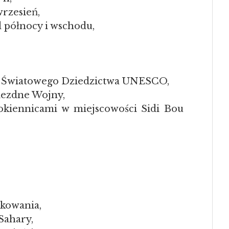
wrzesień,
północy i wschodu,
stę Światowego Dziedzictwa UNESCO,
iezdne Wojny,
 okiennicami w miejscowości Sidi Bou
rkowania,
Sahary,