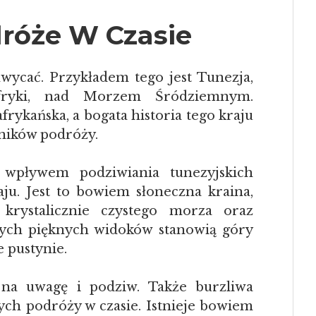
dróże W Czasie
hwycać. Przykładem tego jest Tunezja,
Afryki, nad Morzem Śródziemnym.
rykańska, a bogata historia tego kraju
ośników podróży.
wpływem podziwiania tunezyjskich
aju. Jest to bowiem słoneczna kraina,
krystalicznie czystego morza oraz
 tych pięknych widoków stanowią góry
e pustynie.
ą na uwagę i podziw. Także burzliwa
tych podróży w czasie. Istnieje bowiem