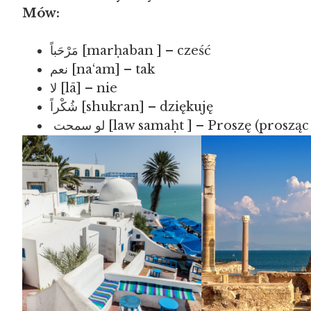
Mów:
مَرْحَباً [marḥaban ] – cześć
نعم [na‘am] – tak
لا [lā] – nie
شُكْراً [shukran] – dziękuję
لو سمحت [law samaḥt ] – Proszę (proszą