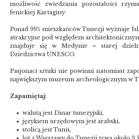
możliwość zwiedzania pozostałości rzy
fenickiej Kartaginy.
Ponad 99% mieszkańców Tunezji wyznaje Is
atrakcyjne pod względem architektonicznym
znajduje się w Medynie – starej dzieln
Dziedzictwa UNESCO.
Pasjonaci sztuki nie powinni natomiast za
największym muzeum archeologicznym w Tu
Zapamiętaj:
walutą jest Dinar tunezyjski,
językiem urzędowym jest arabski,
stolicą jest Tunis,
lot z Warszawy do Tunezji trwa około 3,5