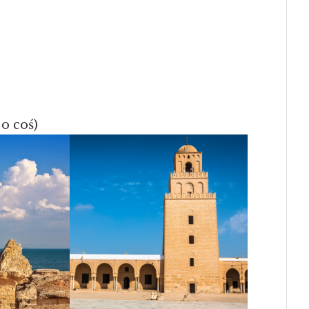
c o coś)