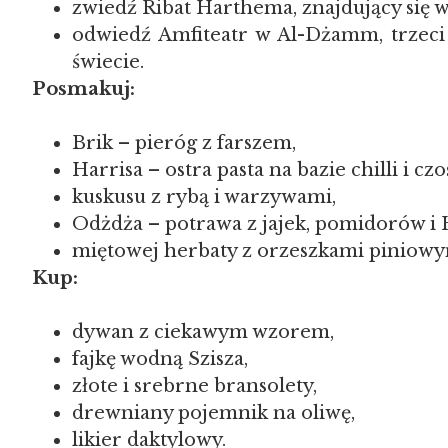
zwiedź Ribat Harthema, znajdujący się 
odwiedź Amfiteatr w Al-Dżamm, trzeci
świecie.
Posmakuj:
Brik – pieróg z farszem,
Harrisa – ostra pasta na bazie chilli i cz
kuskusu z rybą i warzywami,
Odżdża – potrawa z jajek, pomidorów i 
miętowej herbaty z orzeszkami piniowy
Kup:
dywan z ciekawym wzorem,
fajkę wodną Szisza,
złote i srebrne bransolety,
drewniany pojemnik na oliwę,
likier daktylowy.