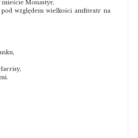
w mieście Monastyr,
 pod względem wielkości amfiteatr na
osnku,
Harrisy,
mi.