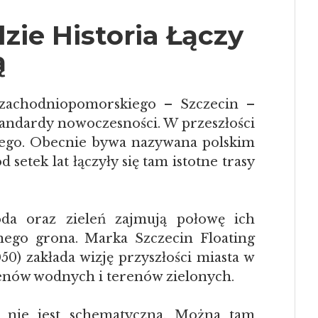
dzie Historia Łączy
ą
 zachodniopomorskiego – Szczecin –
standardy nowoczesności. W przeszłości
iego. Obecnie bywa nazywana polskim
 setek lat łączyły się tam istotne trasy
oda oraz zieleń zajmują połowę ich
nego grona. Marka Szczecin Floating
0) zakłada wizję przyszłości miasta w
enów wodnych i terenów zielonych.
a nie jest schematyczna. Można tam