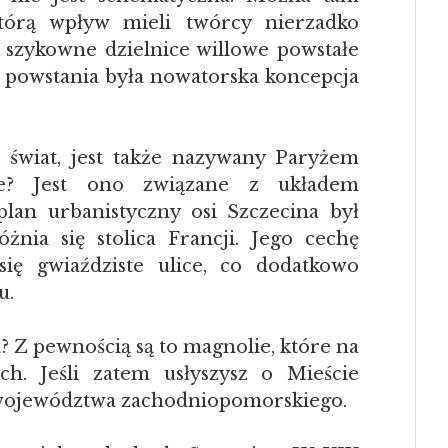
którą wpływ mieli twórcy nierzadko
. szykowne dzielnice willowe powstałe
ch powstania była nowatorska koncepcja
 świat, jest także nazywany Paryżem
nie? Jest ono związane z układem
plan urbanistyczny osi Szczecina był
ia się stolica Francji. Jego cechę
się gwiaździste ulice, co dodatkowo
u.
? Z pewnością są to magnolie, które na
h. Jeśli zatem usłyszysz o Mieście
cę województwa zachodniopomorskiego.