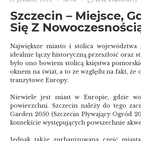
15 grudnia, 2022
18:08
Brak komentarzy
Szczecin – Miejsce, G
Się Z Nowoczesności
Największe miasto i stolica województwa
idealnie łączy historyczną przeszłość oraz 
było ono bowiem stolicą księstwa pomorsk
oknem na świat, a to ze względu na fakt, że od
tranzytowe Europy.
Niewiele jest miast w Europie, gdzie w
powierzchni. Szczecin należy do tego zac
Garden 2050 (Szczecin Pływający Ogród 205
kontekście występujących powszechnie akw
Jednak także zurbanizowana część miast