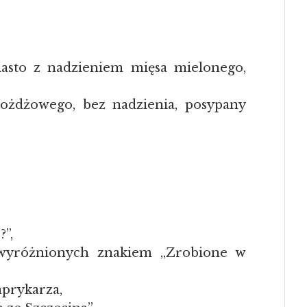
iasto z nadzieniem mięsa mielonego,
drożdżowego, bez nadzienia, posypany
”,
 wyróżnionych znakiem „Zrobione w
aprykarza,