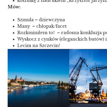
koszulkę z nadrukiem „Krzysztof Jarzyna
Mów:
Szmula – dziewczyna
Many – chłopak/facet
Rozkminiłem to! – radosna konkluzja p
Wyskocz z cynków (eleganckich butów) i 
Lecim na Szczecin!