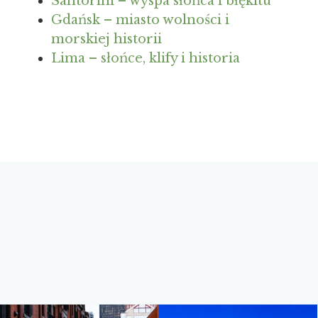
Santorini – wyspa słońca i błękitu
Gdańsk – miasto wolności i
morskiej historii
Lima – słońce, klify i historia